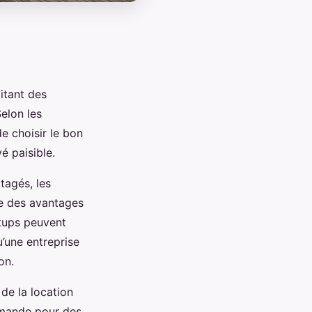
litant des
Selon les
de choisir le bon
é paisible.
tagés, les
te des avantages
rtups peuvent
u’une entreprise
on.
 de la location
emande pour des