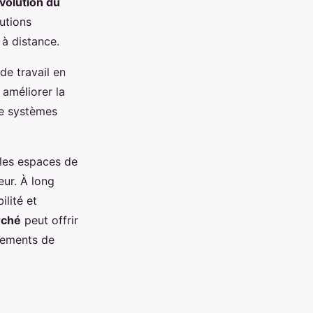
volution du
utions
 à distance.
de travail en
 améliorer la
de systèmes
 les espaces de
ur. À long
ilité et
rché
peut offrir
nnements de