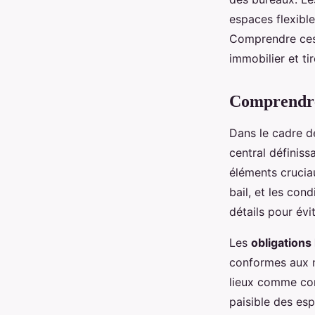
espaces flexibl
Comprendre ces 
immobilier et tir
Comprendre 
Dans le cadre d
central définiss
éléments cruciau
bail, et les con
détails pour évi
Les
obligations
conformes aux no
lieux comme con
paisible des esp