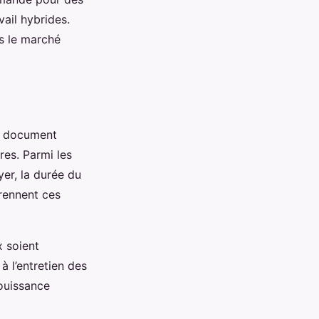
ail hybrides.
s le marché
n document
res. Parmi les
yer, la durée du
prennent ces
x soient
à l’entretien des
jouissance