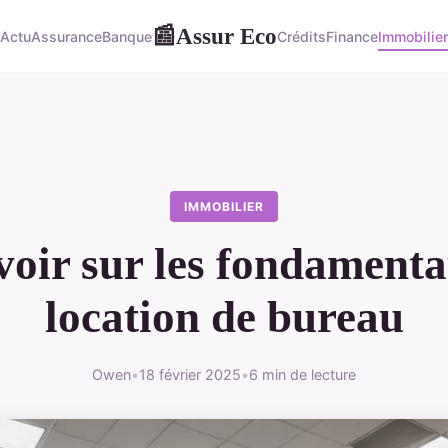
Assur Eco
📰
Actu
Assurance
Banque
Crédits
Finance
Immobilier
IMMOBILIER
voir sur les fondamenta
location de bureau
Owen
•
18 février 2025
•
6 min de lecture