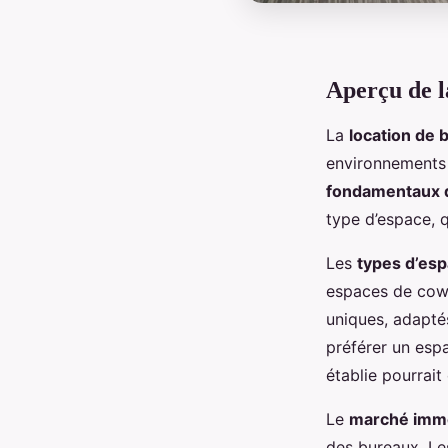
Aperçu de l
La
location de 
environnements d
fondamentaux d
type d’espace, q
Les
types d’es
espaces de cowo
uniques, adapté
préférer un espa
établie pourrait
Le
marché immo
des bureaux. Le