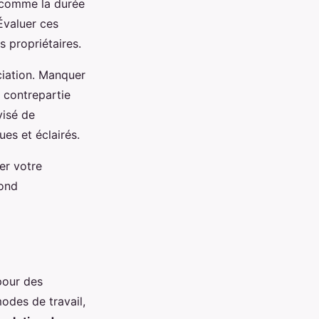
, comme la durée
Évaluer ces
 propriétaires.
ciation. Manquer
 contrepartie
visé de
es et éclairés.
er votre
pond
pour des
odes de travail,