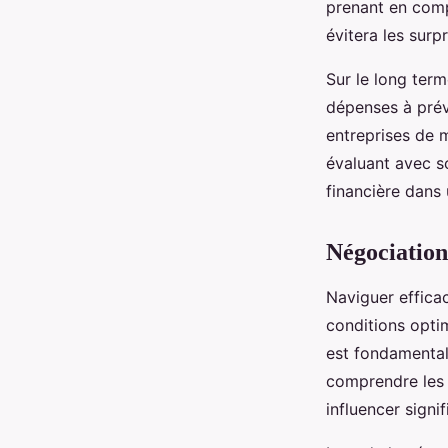
prenant en compt
évitera les surp
Sur le long term
dépenses à prév
entreprises de 
évaluant avec so
financière dans
Négociation
Naviguer effic
conditions optim
est fondamenta
comprendre les 
influencer signi