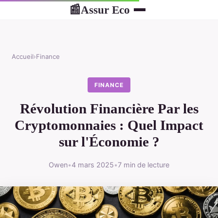
Assur Eco
📰
Accueil
›
Finance
FINANCE
Révolution Financière Par les
Cryptomonnaies : Quel Impact
sur l'Économie ?
Owen
•
4 mars 2025
•
7 min de lecture