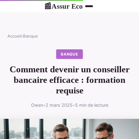
Assur Eco
📰
Accueil
›
Banque
BANQUE
Comment devenir un conseiller
bancaire efficace : formation
requise
Owen
•
2 mars 2025
•
5 min de lecture