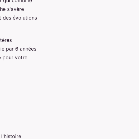
e
qui combine
he s'avère
t des évolutions
tères
hie par 6 années
e
pour votre
)
'histoire