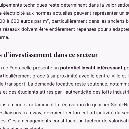
uipements techniques reste déterminant dans la valorisatio
e électricité aux normes actuelles peuvent représenter un 
00 à 600 euros par m², particulièrement dans les anciens 
les réseaux doivent être entièrement repensés pour s'adapte
erne.
s d'investissement dans ce secteur
a rue Fontenelle présente un
potentiel locatif intéressant
po
articulièrement grâce à sa proximité avec le centre-ville et 
 de transport. La demande locative reste soutenue, notamme
 et des étudiants attirés par l'authenticité des lofts industri
ains en cours, notamment la rénovation du quartier Saint-Ni
es liaisons tramway, devraient renforcer l'attractivité du se
es. Ces aménagements constituent un facteur de valorisat
 les biens existants.