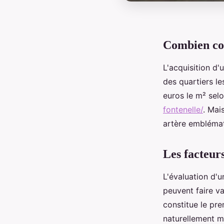
Combien coû
L'acquisition d'
des quartiers le
euros le m² sel
fontenelle/
. Mai
artère emblémat
Les facteurs
L'évaluation d'u
peuvent faire va
constitue le pr
naturellement m