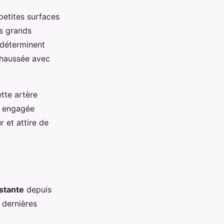
petites surfaces
es grands
 déterminent
chaussée avec
ette artère
engagée
 et attire de
stante
depuis
 dernières