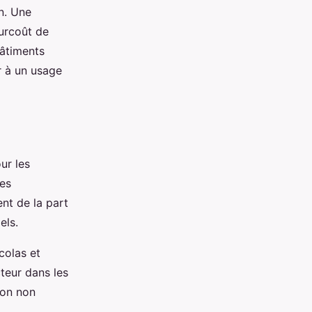
n. Une
surcoût de
bâtiments
r à un usage
ur les
les
nt de la part
els.
colas et
cteur dans les
ion non