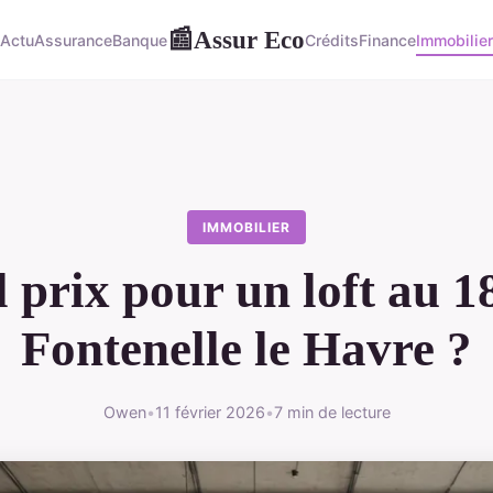
Assur Eco
📰
Actu
Assurance
Banque
Crédits
Finance
Immobilier
IMMOBILIER
 prix pour un loft au 1
Fontenelle le Havre ?
Owen
•
11 février 2026
•
7 min de lecture