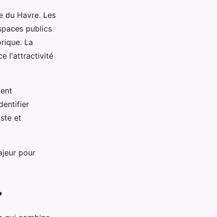
e du Havre. Les
spaces publics
orique. La
 l'attractivité
ient
entifier
uste et
ajeur pour
?