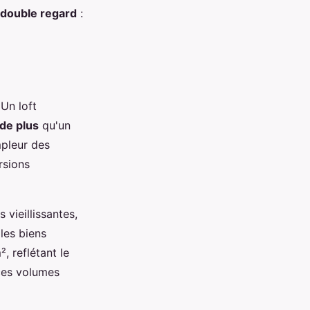
double regard
:
 Un loft
de plus
qu'un
mpleur des
rsions
 vieillissantes,
les biens
 reflétant le
 ces volumes