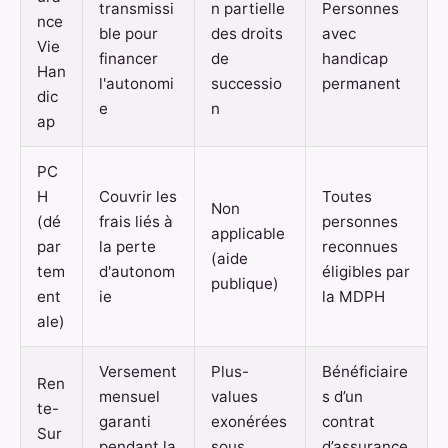
transmissi
n partielle
Personnes
nce
ble pour
des droits
avec
Vie
financer
de
handicap
Han
l'autonomi
successio
permanent
dic
e
n
ap
PC
H
Couvrir les
Toutes
Non
(dé
frais liés à
personnes
applicable
par
la perte
reconnues
(aide
tem
d'autonom
éligibles par
publique)
ent
ie
la MDPH
ale)
Versement
Plus-
Bénéficiaire
Ren
mensuel
values
s d’un
te-
garanti
exonérées
contrat
Sur
pendant la
sous
d’assurance