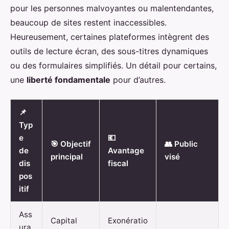
pour les personnes malvoyantes ou malentendantes,
beaucoup de sites restent inaccessibles.
Heureusement, certaines plateformes intègrent des
outils de lecture écran, des sous-titres dynamiques
ou des formulaires simplifiés. Un détail pour certains,
une
liberté fondamentale
pour d’autres.
📌
Typ
e
💶
🎯 Objectif
👥 Public
de
Avantage
principal
visé
dis
fiscal
pos
itif
Ass
Capital
Exonératio
ura