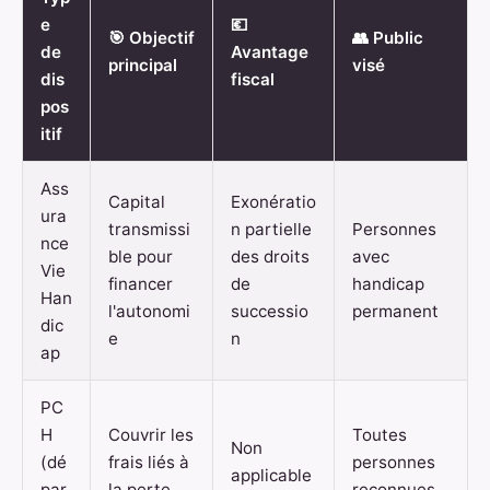
e
💶
🎯 Objectif
👥 Public
de
Avantage
principal
visé
dis
fiscal
pos
itif
Ass
Capital
Exonératio
ura
transmissi
n partielle
Personnes
nce
ble pour
des droits
avec
Vie
financer
de
handicap
Han
l'autonomi
successio
permanent
dic
e
n
ap
PC
H
Couvrir les
Toutes
Non
(dé
frais liés à
personnes
applicable
par
la perte
reconnues