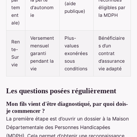
(aide
tem
d'autonom
éligibles par
publique)
ent
ie
la MDPH
ale)
Versement
Plus-
Bénéficiaire
Ren
mensuel
values
s d’un
te-
garanti
exonérées
contrat
Sur
pendant la
sous
d’assurance
vie
vie
conditions
vie adapté
Les questions posées régulièrement
Mon fils vient d'être diagnostiqué, par quoi dois-
je commencer ?
La première étape est d’ouvrir un dossier à la Maison
Départementale des Personnes Handicapées
(MDPH). Cela permet d’obtenir une reconnaissance