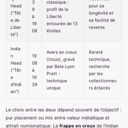
3
classique :
Head
pour sa
9
profil de la
("Têt
longévité et
à
Liberté
e de
sa facilité de
19
entourée de 13
Liber
revente
08
étoiles
té")
India
Avers en creux
Rareté
n
19
(incus), gravé
technique,
Head
08
par Bela Lyon
recherche
("Têt
à
Pratt -
par les
e
19
technique
collectionneu
d’Indi
29
unique
rs éclairés
en")
Le choix entre les deux dépend souvent de l’objectif :
pur placement ou mix entre valeur métallique et
attrait numismatique. La
frappe en creux
de l’Indian