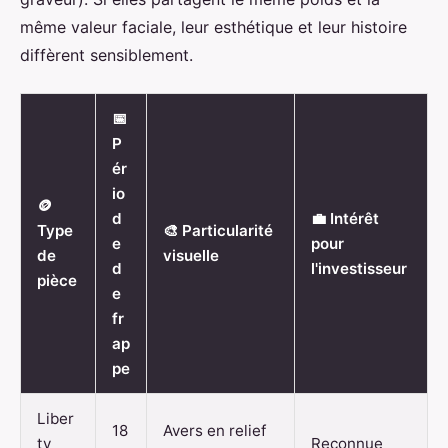
même valeur faciale, leur esthétique et leur histoire
diffèrent sensiblement.
📅
P
ér
io
🪙
d
💼 Intérêt
Type
🎨 Particularité
e
pour
de
visuelle
d
l'investisseur
pièce
e
fr
ap
pe
Liber
18
Avers en relief
ty
Reconnue